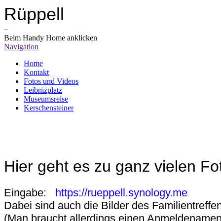
Rüppell
–
Beim Handy Home anklicken
Navigation
Home
Kontakt
Fotos und Videos
Leibnizplatz
Museumsreise
Kerschensteiner
Hier geht es zu ganz vielen Fo
Eingabe:
https://
rueppell.synology.me
Dabei sind auch die Bilder des Familientreff
(Man braucht allerdings einen Anmeldenamen